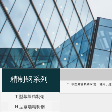
精制钢系列
“十字型幕墙精致钢”是一种用于
T 型幕墙精制钢
H 型幕墙精制钢