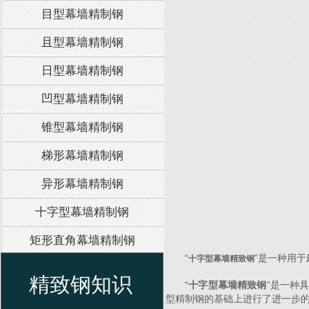
目型幕墙精制钢
且型幕墙精制钢
日型幕墙精制钢
凹型幕墙精制钢
锥型幕墙精制钢
梯形幕墙精制钢
异形幕墙精制钢
十字型幕墙精制钢
矩形直角幕墙精制钢
“
”是一种用
十字型幕墙精致钢
精致钢知识
“
十字型幕墙精致钢
”是一种具
型精制钢的基础上进行了进一步