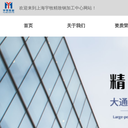
欢迎来到上海宇牧精致钢加工中心网站！
首页
关于我们
资质